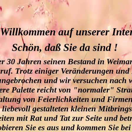
 Willkommen auf unserer Inter
S
chön, daß Sie da sind !
er 30 Jahren
seinen Bestand in Weimar 
eruf. Trotz einiger Veränderungen und
be ungebrochen und wir versuchen nach 
ere Palette reicht von "normaler" Str
taltung von Feierlichkeiten und Firme
liebevoll gestalteten kleinen Mitbrings
ten mit Rat und Tat zur Seite und bet
obieren Sie es aus und kommen Sie bei 