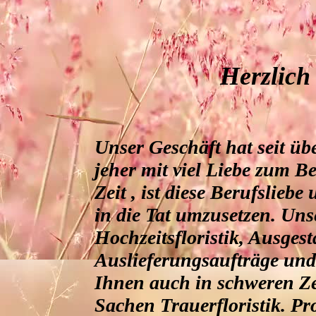
Herzlich
Unser Geschäft hat seit üb
jeher mit viel Liebe zum B
Zeit , ist diese Berufslie
in die Tat umzusetzen. Uns
Hochzeitsfloristik, Ausges
Auslieferungsaufträge und 
Ihnen auch in schweren Zei
Sachen Trauerfloristik.
Pr