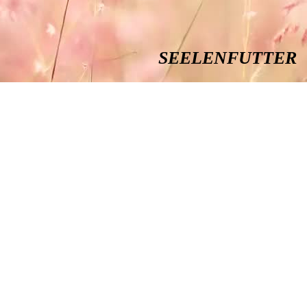
SEELENFUTTER
Der Blumenladen
Erfurter Straße 56
99423 Weimar
TEL: 03643/905016